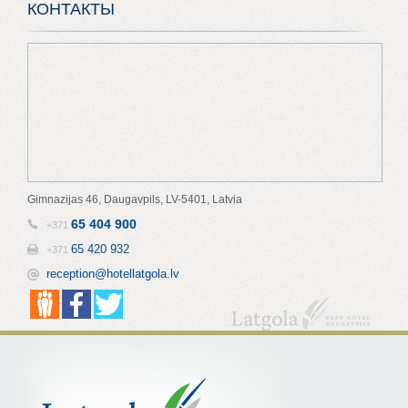
КОНТАКТЫ
Gimnazijas 46, Daugavpils, LV-5401, Latvia
65 404 900
+371
65 420 932
+371
reception@hotellatgola.lv