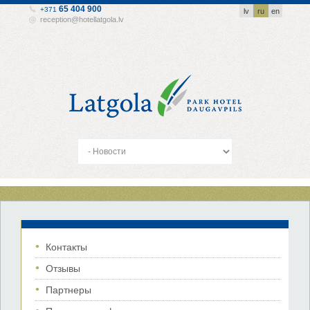
65 404 900
+371
lv
ru
en
reception@hotellatgola.lv
Контакты
Отзывы
Партнеры