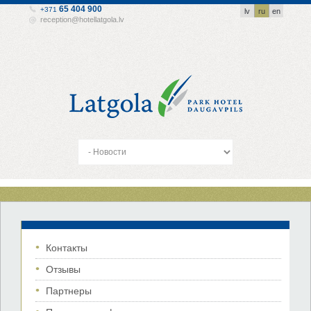
65 404 900
+371
lv
ru
en
reception@hotellatgola.lv
Контакты
Отзывы
Партнеры