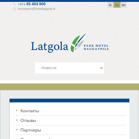
65 404 900
+371
lv
ru
en
reception@hotellatgola.lv
Контакты
Отзывы
Партнеры