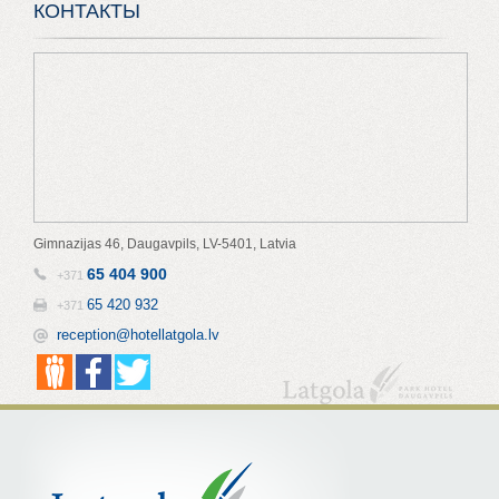
КОНТАКТЫ
Gimnazijas 46, Daugavpils, LV-5401, Latvia
65 404 900
+371
65 420 932
+371
reception@hotellatgola.lv