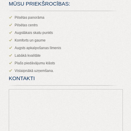
MŪSU PRIEKŠROCĪBAS:
Pilsētas panorāma
Pilsētas centrs
Augstākais skatu punkts
Komforts un gaume
Augsts apkalpošanas līmenis
Labākā kvalitāte
Plašs piedāvājumu klāsts
Vislaipnākā uzņemšana.
KONTAKTI