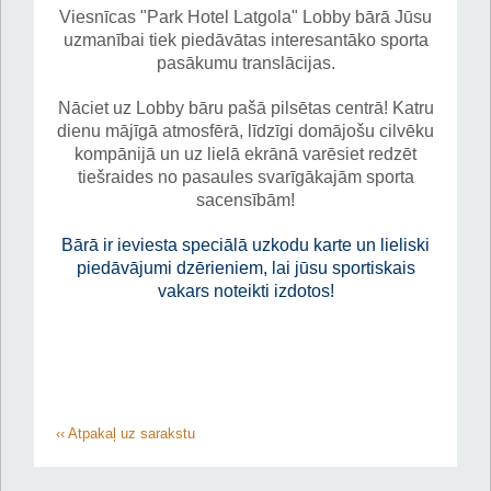
Viesnīcas "Park Hotel Latgola" Lobby bārā Jūsu
uzmanībai tiek piedāvātas interesantāko sporta
pasākumu translācijas.
Nāciet uz Lobby bāru pašā pilsētas centrā! Katru
dienu mājīgā atmosfērā, līdzīgi domājošu cilvēku
kompānijā un uz lielā ekrānā varēsiet redzēt
tiešraides no pasaules svarīgākajām sporta
sacensībām!
Bārā ir ieviesta speciālā uzkodu karte un lieliski
piedāvājumi dzērieniem, lai jūsu sportiskais
vakars noteikti izdotos!
‹‹ Atpakaļ uz sarakstu