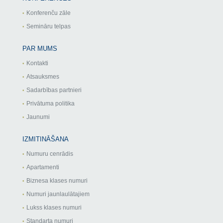
Konferenču zāle
Semināru telpas
PAR MUMS
Kontakti
Atsauksmes
Sadarbības partnieri
Privātuma politika
Jaunumi
IZMITINĀŠANA
Numuru cenrādis
Apartamenti
Biznesa klases numuri
Numuri jaunlaulātajiem
Lukss klases numuri
Standarta numuri