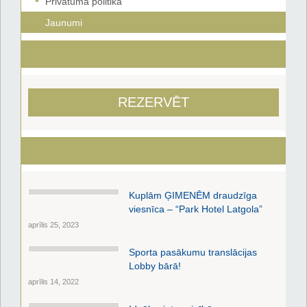
Privātuma politika
Jaunumi
REZERVĒT
Kuplām ĢIMENĒM draudzīga
viesnīca – “Park Hotel Latgola”
aprīlis 25, 2023
Sporta pasākumu translācijas
Lobby bārā!
aprīlis 14, 2022