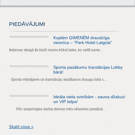
PIEDĀVĀJUMI
Kuplām ĢIMENĒM draudzīga
viesnīca – “Park Hotel Latgola”
Ikdienas steigā tik bieži mums trūkst laika, ko veltīt savie...
Sporta pasākumu translācijas Lobby
bārā!
Sporta mīļotājiem un translāciju skatīšanos draugu lokā c...
Ideāla vieta svinībām - sauna džakuzi
un VIP telpa!
Pēc saspringtas darba dienas mēs vēlamies piedāvā...
Skatīt visus »