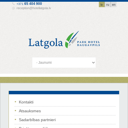
65 404 900
+371
lv
ru
en
reception@hotellatgola.lv
Kontakti
Atsauksmes
Sadarbības partnieri