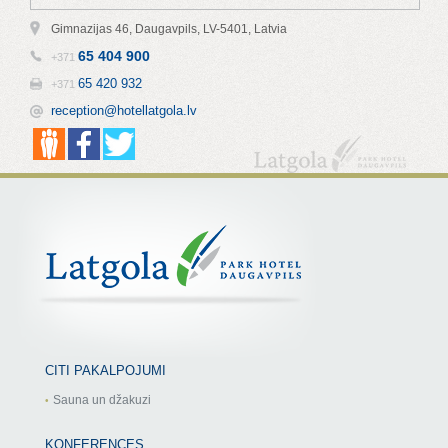
Gimnazijas 46, Daugavpils, LV-5401, Latvia
65 404 900
+371
65 420 932
+371
reception@hotellatgola.lv
CITI PAKALPOJUMI
Sauna un džakuzi
KONFERENCES