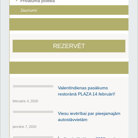
Privātuma politika
Jaunumi
REZERVĒT
Valentīndienas pasākums
restorānā PLAZA 14.februārī!
februāris 4, 2020
Viesu ievērībai par pieejamajām
autostāvvietām
janvāris 7, 2020