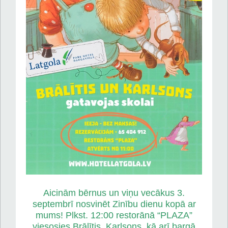
Aicinām bērnus un viņu vecākus 3.
septembrī nosvinēt Zinību dienu kopā ar
mums! Plkst. 12:00 restorānā “PLAZA”
viesosies Brālītis, Karlsons, kā arī bargā