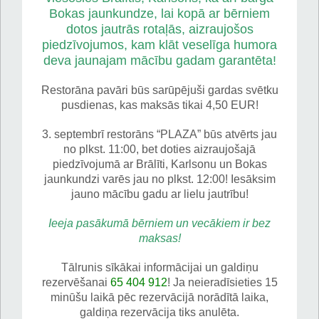
Bokas jaunkundze, lai kopā ar bērniem
dotos jautrās rotaļās, aizraujošos
piedzīvojumos, kam klāt veselīga humora
deva jaunajam mācību gadam garantēta!
Restorāna pavāri būs sarūpējuši gardas svētku
pusdienas, kas maksās tikai 4,50 EUR!
3. septembrī restorāns “PLAZA” būs atvērts jau
no plkst. 11:00, bet doties aizraujošajā
piedzīvojumā ar Brālīti, Karlsonu un Bokas
jaunkundzi varēs jau no plkst. 12:00! Iesāksim
jauno mācību gadu ar lielu jautrību!
Ieeja pasākumā bērniem un vecākiem ir bez
maksas!
Tālrunis sīkākai informācijai un galdiņu
rezervēšanai
65 404 912
! Ja neieradīsieties 15
minūšu laikā pēc rezervācijā norādītā laika,
galdiņa rezervācija tiks anulēta.