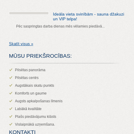
Ideāla vieta svinībām - sauna džakuzi
un VIP telpa!
Pēc saspringtas darba dienas mēs vēlamies piedāvā...
Skatīt visus »
MŪSU PRIEKŠROCĪBAS:
Pilsētas panorāma
Pilsētas centrs
Augstākais skatu punkts
Komforts un gaume
Augsts apkalpošanas līmenis
Labākā kvalitāte
Plašs piedāvājumu klāsts
Vislaipnākā uzņemšana.
KONTAKTI