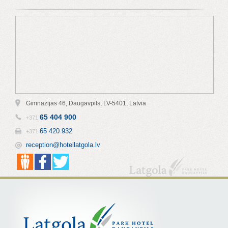
Gimnazijas 46, Daugavpils, LV-5401, Latvia
65 404 900
+371
65 420 932
+371
reception@hotellatgola.lv