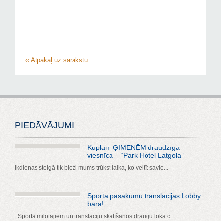
‹‹ Atpakaļ uz sarakstu
PIEDĀVĀJUMI
Kuplām ĢIMENĒM draudzīga
viesnīca – “Park Hotel Latgola”
Ikdienas steigā tik bieži mums trūkst laika, ko veltīt savie...
Sporta pasākumu translācijas Lobby
bārā!
Sporta mīļotājiem un translāciju skatīšanos draugu lokā c...