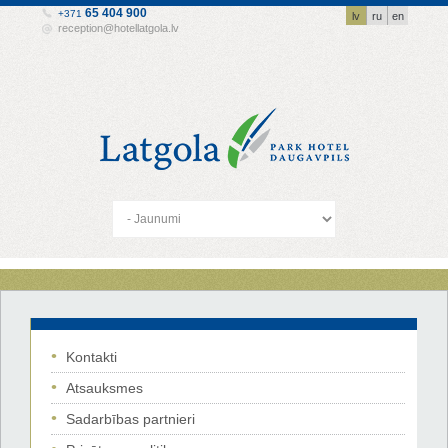
65 404 900
+371
lv
ru
en
reception@hotellatgola.lv
Kontakti
Atsauksmes
Sadarbības partnieri