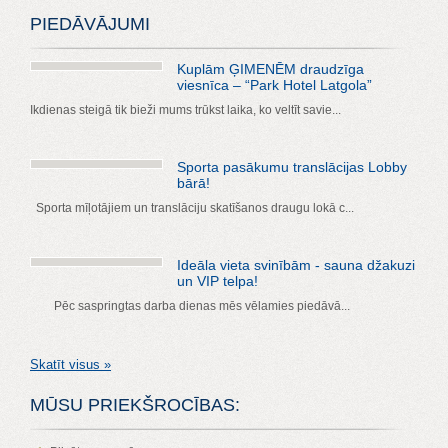
PIEDĀVĀJUMI
Kuplām ĢIMENĒM draudzīga
viesnīca – “Park Hotel Latgola”
Ikdienas steigā tik bieži mums trūkst laika, ko veltīt savie...
Sporta pasākumu translācijas Lobby
bārā!
Sporta mīļotājiem un translāciju skatīšanos draugu lokā c...
Ideāla vieta svinībām - sauna džakuzi
un VIP telpa!
Pēc saspringtas darba dienas mēs vēlamies piedāvā...
Skatīt visus »
MŪSU PRIEKŠROCĪBAS: