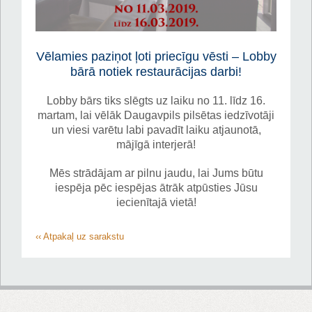
Vēlamies paziņot ļoti priecīgu vēsti – Lobby
bārā notiek restaurācijas darbi!
Lobby bārs tiks slēgts uz laiku no 11. līdz 16.
martam,
lai vēlāk Daugavpils pilsētas iedzīvotāji
un viesi varētu labi pavadīt laiku atjaunotā,
mājīgā interjerā!
Mēs strādājam ar pilnu jaudu, lai Jums būtu
iespēja pēc iespējas ātrāk atpūsties Jūsu
iecienītajā vietā!
‹‹ Atpakaļ uz sarakstu