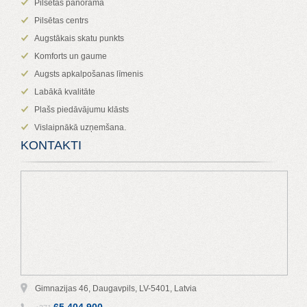
Pilsētas panorāma
Pilsētas centrs
Augstākais skatu punkts
Komforts un gaume
Augsts apkalpošanas līmenis
Labākā kvalitāte
Plašs piedāvājumu klāsts
Vislaipnākā uzņemšana.
KONTAKTI
Gimnazijas 46, Daugavpils, LV-5401, Latvia
65 404 900