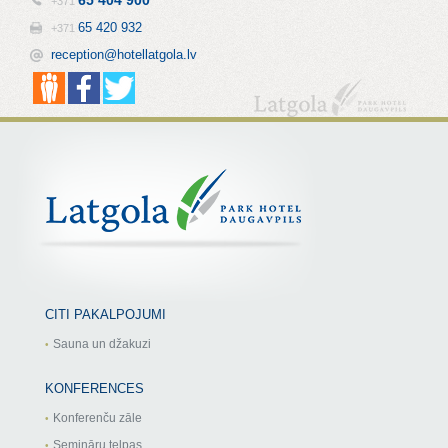
+371
65 420 932
+371
reception@hotellatgola.lv
CITI PAKALPOJUMI
Sauna un džakuzi
KONFERENCES
Konferenču zāle
Semināru telpas