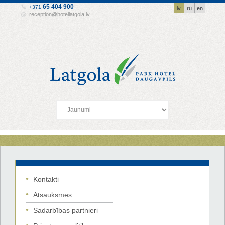
65 404 900
+371
lv
ru
en
reception@hotellatgola.lv
Kontakti
Atsauksmes
Sadarbības partnieri