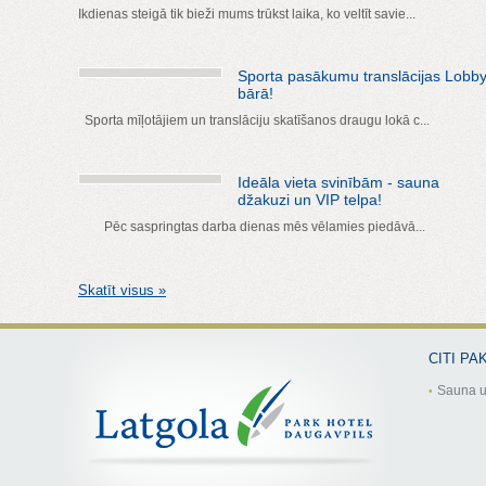
Ikdienas steigā tik bieži mums trūkst laika, ko veltīt savie...
Sporta pasākumu translācijas Lobb
bārā!
Sporta mīļotājiem un translāciju skatīšanos draugu lokā c...
Ideāla vieta svinībām - sauna
džakuzi un VIP telpa!
Pēc saspringtas darba dienas mēs vēlamies piedāvā...
Skatīt visus »
CITI PA
Sauna u