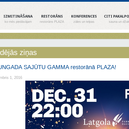
IZMITINĀŠANA
RESTORĀNS
KONFERENCES
CITI PAKALP
ko mēs piedāvājam
restorāns PLAZA
zāles un telpas
sauna un džak
dējās ziņas
UNGADA SAJŪTU GAMMA restorānā PLAZA!
mbris 1, 2016