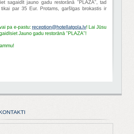
et sagaidīt jauno gadu restorānā "PLAZA", tad
 tikai par 35 Eur. Protams, garšīgas brokastis ir
 vai pa e-pastu:
reception@hotellatgola.lv
! Lai Jūsu
 sagaidīsiet Jauno gadu restorānā "PLAZA"!
 gammu!
KONTAKTI