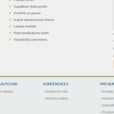
Augstākais skatu punkts
Komforts un gaume
y
Augsts apkalpošanas līmenis
Labākā kvalitāte
Plašs piedāvājumu klāsts
Vislaipnākā uzņemšana.
KALPOJUMI
KONFERENCES
PAR MU
n džakuzi
Konferenču zāle
Kontakti
Semināru telpas
Atsauks
Sadarbīb
Privātum