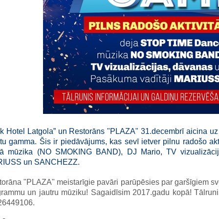
rk Hotel Latgola” un Restorāns "PLAZA" 31.decembrī aicina 
tu gamma. Šis ir piedāvājums, kas sevī ietver pilnu radošo a
vā mūzika (NO SMOKING BAND), DJ Mario, TV vizualizācija
IUSS un SANCHEZZ.
orāna "PLAZA" meistarīgie pavāri parūpēsies par garšīgiem sv
grammu un jautru mūziku! Sagaidīsim 2017.gadu kopā! Tālrunis
 26449106.