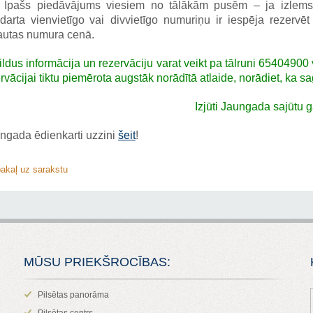
. Īpašs piedāvājums viesiem no tālākām pusēm – ja izlemsi
darta vienvietīgo
vai divvietīgo numuriņu ir iespēja rezervēt
autas numura cenā.
ldus informācija un rezervāciju varat veikt pa tālruni 65404900
rvācijai tiktu piemērota augstāk norādītā atlaide, norādiet, ka
Izjūti Jaungada sajūtu
ngada ēdienkarti uzzini
šeit
!
pakaļ uz sarakstu
MŪSU PRIEKŠROCĪBAS:
Pilsētas panorāma
Pilsētas centrs