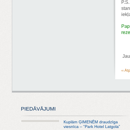
P.S
stan
iekļ
Papi
reze
Jau
‹‹ At
PIEDĀVĀJUMI
Kuplām ĢIMENĒM draudzīga
viesnīca – “Park Hotel Latgola”