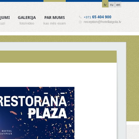
lv
ru
en
65 404 900
OJUMI
GALERIJA
PAR MUMS
+371
reception@hotellatgola.lv
uzi
foto/video
kas mēs esam