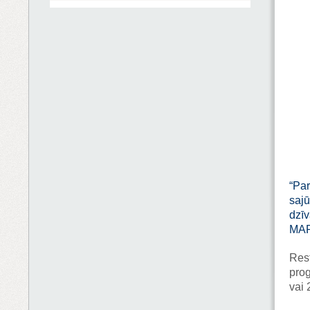
“Pa
sajū
dzī
MAR
Rest
pro
vai