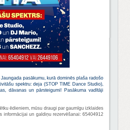
uz Jaungada pasākumu, kurā dominēs plaša radošo
ktivitāšu spektru: deja (STOP TIME Dance Studio),
s, dāvanas un pārsteigumi! Pasākuma vadītāji
ētku ēdieniem, mūsu draugi par gaumīgu izklaides
 informācijai un galdiņu rezervēšanai: 65404912