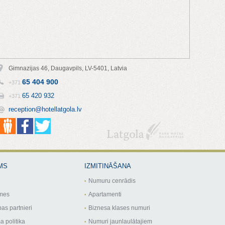
Gimnazijas 46, Daugavpils, LV-5401, Latvia
65 404 900
+371
65 420 932
+371
reception@hotellatgola.lv
MS
IZMITINĀŠANA
Numuru cenrādis
mes
Apartamenti
as partnieri
Biznesa klases numuri
a politika
Numuri jaunlaulātajiem