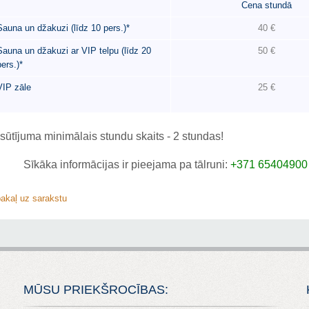
Cena
stundā
Sauna un džakuzi (līdz 10 pers.)*
40 €
Sauna un džakuzi ar VIP telpu (līdz 20
50 €
pers.)*
VIP zāle
25 €
sūtījuma minimālais stundu skaits - 2 stundas!
Sīkāka informācijas ir pieejama pa tālruni:
+371 65404900
pakaļ uz sarakstu
MŪSU PRIEKŠROCĪBAS: