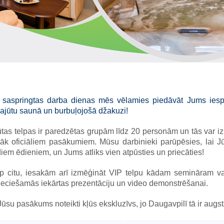
 saspringtas darba dienas mēs vēlamies piedāvāt Jums iespēj
ajūtu saunā un burbuļojošā džakuzi!
tas telpas ir paredzētas grupām līdz 20 personām un tās var 
āk oficiāliem pasākumiem. Mūsu darbinieki parūpēsies, lai Jū
iem ēdieniem, un Jums atliks vien atpūsties un priecāties!
rp citu, iesakām arī izmēģināt VIP telpu kādam semināram vai
eciešamās iekārtas prezentāciju un video demonstrēšanai.
ūsu pasākums noteikti kļūs ekskluzīvs, jo Daugavpilī tā ir augst