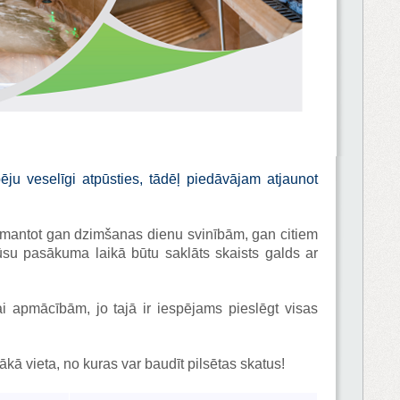
u veselīgi atpūsties, tādēļ piedāvājam atjaunot
izmantot gan dzimšanas dienu svinībām, gan citiem
su pasākuma laikā būtu saklāts skaists galds ar
 apmācībām, jo tajā ir iespējams pieslēgt visas
ākā vieta, no kuras var baudīt pilsētas skatus!