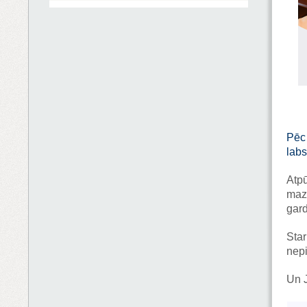
Pēc
labs
Atpū
maz
gard
Sta
nepi
Un J