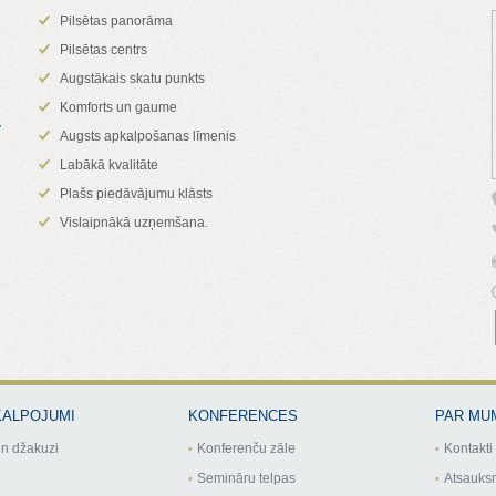
Pilsētas panorāma
Pilsētas centrs
Augstākais skatu punkts
Komforts un gaume
y
Augsts apkalpošanas līmenis
Labākā kvalitāte
Plašs piedāvājumu klāsts
Vislaipnākā uzņemšana.
KALPOJUMI
KONFERENCES
PAR MU
n džakuzi
Konferenču zāle
Kontakti
Semināru telpas
Atsauks