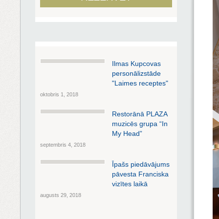
Ilmas Kupcovas
personālizstāde
"Laimes receptes"
oktobris 1, 2018
Restorānā PLAZA
muzicēs grupa “In
My Head”
septembris 4, 2018
Īpašs piedāvājums
pāvesta Franciska
vizītes laikā
augusts 29, 2018