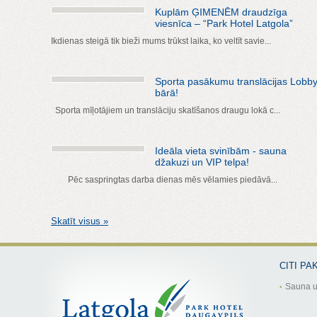
Kuplām ĢIMENĒM draudzīga
viesnīca – “Park Hotel Latgola”
Ikdienas steigā tik bieži mums trūkst laika, ko veltīt savie...
Sporta pasākumu translācijas Lobb
bārā!
Sporta mīļotājiem un translāciju skatīšanos draugu lokā c...
Ideāla vieta svinībām - sauna
džakuzi un VIP telpa!
Pēc saspringtas darba dienas mēs vēlamies piedāvā...
Skatīt visus »
CITI PA
Sauna u