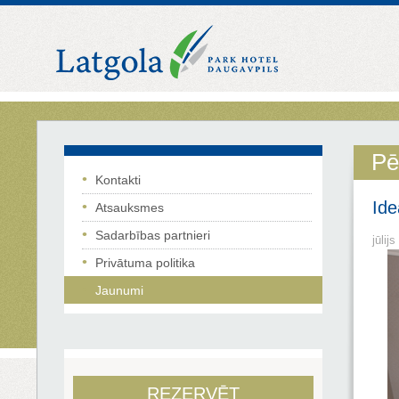
Pē
Kontakti
Ide
Atsauksmes
Sadarbības partnieri
jūlij
Privātuma politika
Jaunumi
REZERVĒT