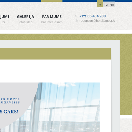
lv
ru
en
65 404 900
OJUMI
GALERIJA
PAR MUMS
+371
reception@hotellatgola.lv
uzi
foto/video
kas mēs esam