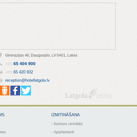
Gimnazijas 46, Daugavpils, LV-5401, Latvia
65 404 900
+371
65 420 932
+371
reception@hotellatgola.lv
MS
IZMITINĀŠANA
Numuru cenrādis
mes
Apartamenti