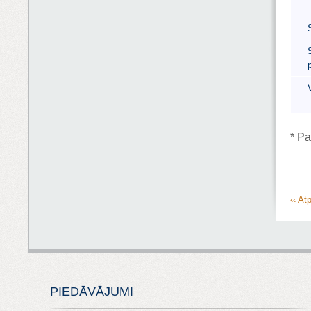
* Pa
‹‹ At
PIEDĀVĀJUMI