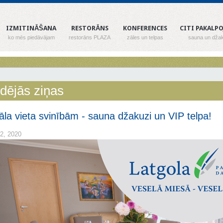
IZMITINĀŠANA
RESTORĀNS
KONFERENCES
CITI PAKALP
ko mēs piedāvājam
restorāns PLAZA
zāles un telpas
sauna un džak
dējās ziņas
āla vieta svinībām - sauna džakuzi un VIP telpa!
s 2, 2020