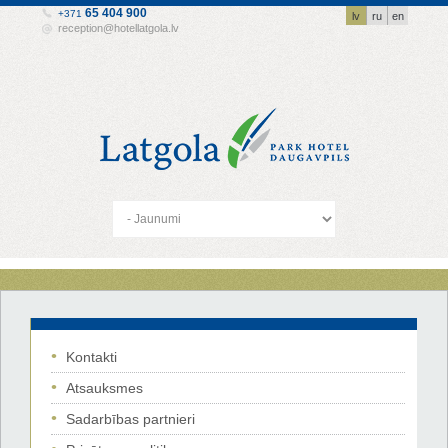
65 404 900
+371
lv
ru
en
reception@hotellatgola.lv
Kontakti
Atsauksmes
Sadarbības partnieri