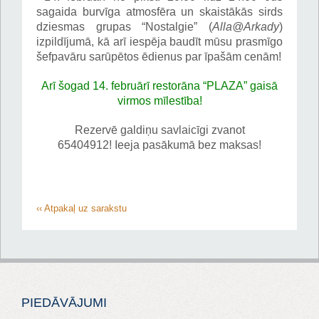
sagaida burvīga atmosfēra un skaistākās sirds
dziesmas grupas “Nostalgie” (
Alla@Arkady
)
izpildījumā, kā arī iespēja baudīt mūsu prasmīgo
šefpavāru sarūpētos ēdienus par īpašām cenām!
Arī šogad 14. februārī restorāna “PLAZA” gaisā
virmos mīlestība!
Rezervē galdiņu savlaicīgi zvanot
65404912!
Ieeja pasākumā bez maksas!
‹‹ Atpakaļ uz sarakstu
PIEDĀVĀJUMI