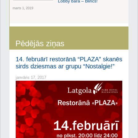
Lobby bārā – Blinčs!
marts 1, 2019
Pēdējās ziņas
14. februārī restorānā “PLAZA” skanēs
sirds dziesmas ar grupu “Nostalgie!”
janvāris 17, 2017