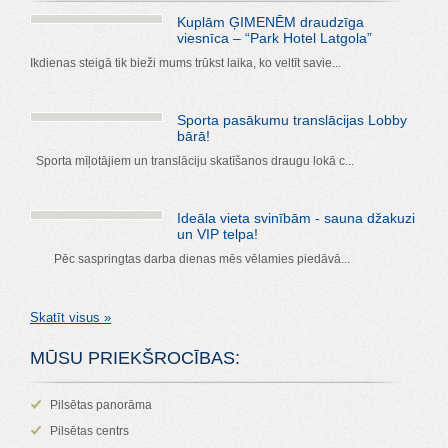
Kuplām ĢIMENĒM draudzīga
viesnīca – “Park Hotel Latgola”
Ikdienas steigā tik bieži mums trūkst laika, ko veltīt savie...
Sporta pasākumu translācijas Lobby
bārā!
Sporta mīļotājiem un translāciju skatīšanos draugu lokā c...
Ideāla vieta svinībām - sauna džakuzi
un VIP telpa!
Pēc saspringtas darba dienas mēs vēlamies piedāvā...
Skatīt visus »
MŪSU PRIEKŠROCĪBAS:
Pilsētas panorāma
Pilsētas centrs