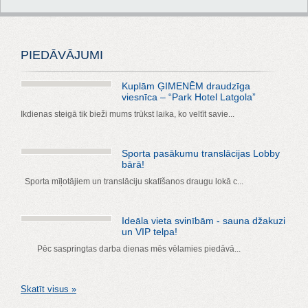
PIEDĀVĀJUMI
Kuplām ĢIMENĒM draudzīga
viesnīca – “Park Hotel Latgola”
Ikdienas steigā tik bieži mums trūkst laika, ko veltīt savie...
Sporta pasākumu translācijas Lobby
bārā!
Sporta mīļotājiem un translāciju skatīšanos draugu lokā c...
Ideāla vieta svinībām - sauna džakuzi
un VIP telpa!
Pēc saspringtas darba dienas mēs vēlamies piedāvā...
Skatīt visus »