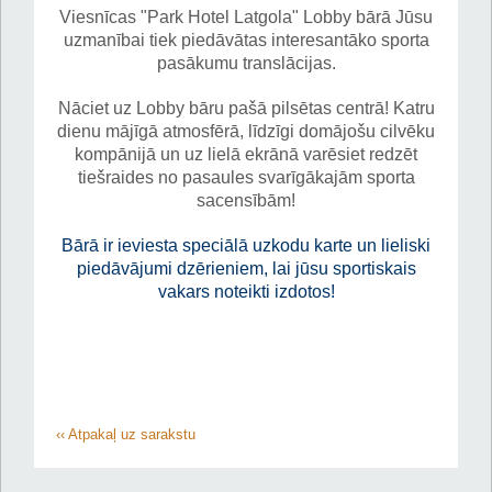
Viesnīcas "Park Hotel Latgola" Lobby bārā Jūsu
uzmanībai tiek piedāvātas interesantāko sporta
pasākumu translācijas.
Nāciet uz Lobby bāru pašā pilsētas centrā! Katru
dienu mājīgā atmosfērā, līdzīgi domājošu cilvēku
kompānijā un uz lielā ekrānā varēsiet redzēt
tiešraides no pasaules svarīgākajām sporta
sacensībām!
Bārā ir ieviesta speciālā uzkodu karte un lieliski
piedāvājumi dzērieniem, lai jūsu sportiskais
vakars noteikti izdotos!
‹‹ Atpakaļ uz sarakstu