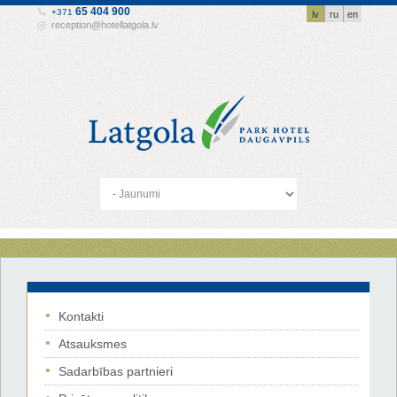
65 404 900
+371
lv
ru
en
reception@hotellatgola.lv
Kontakti
Atsauksmes
Sadarbības partnieri