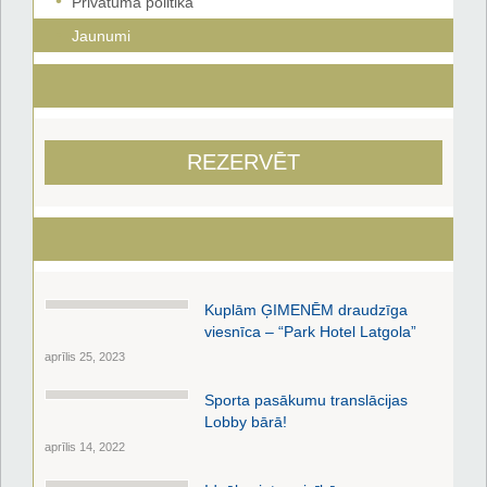
Privātuma politika
Jaunumi
REZERVĒT
Kuplām ĢIMENĒM draudzīga
viesnīca – “Park Hotel Latgola”
aprīlis 25, 2023
Sporta pasākumu translācijas
Lobby bārā!
aprīlis 14, 2022