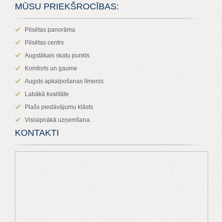
MŪSU PRIEKŠROCĪBAS:
Pilsētas panorāma
Pilsētas centrs
Augstākais skatu punkts
Komforts un gaume
Augsts apkalpošanas līmenis
Labākā kvalitāte
Plašs piedāvājumu klāsts
Vislaipnākā uzņemšana.
KONTAKTI