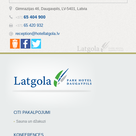
Gimnazijas 46, Daugavpils, LV-5401, Latvia
65 404 900
+371
65 420 932
+371
reception@hotellatgola.lv
CITI PAKALPOJUMI
Sauna un džakuzi
KONFERENCES