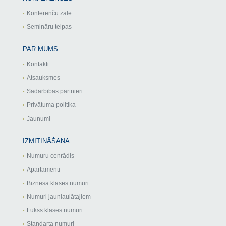
Konferenču zāle
Semināru telpas
PAR MUMS
Kontakti
Atsauksmes
Sadarbības partnieri
Privātuma politika
Jaunumi
IZMITINĀŠANA
Numuru cenrādis
Apartamenti
Biznesa klases numuri
Numuri jaunlaulātajiem
Lukss klases numuri
Standarta numuri