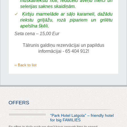
muskatriekstu noti, reducēto aveņu mērci un
selerijas saknes skaidiņām.
Ķirbju marmelāde ar sāļo karameli, dažādu
riekstu griljāžu, rozā pipariem un grilētu
apelsīna šķēli.
Seta cena – 15,00 Eur
Tālrunis galdiņu rezervācijai un papildus
informācijai - 65 404 912!
‹‹ Back to list
OFFERS
“Park Hotel Latgola” – friendly hotel
for big FAMILIES
So often in daily rush we don’t have enough time to spend ...