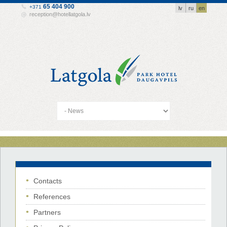
65 404 900
+371
lv
ru
en
reception@hotellatgola.lv
Contacts
References
Partners