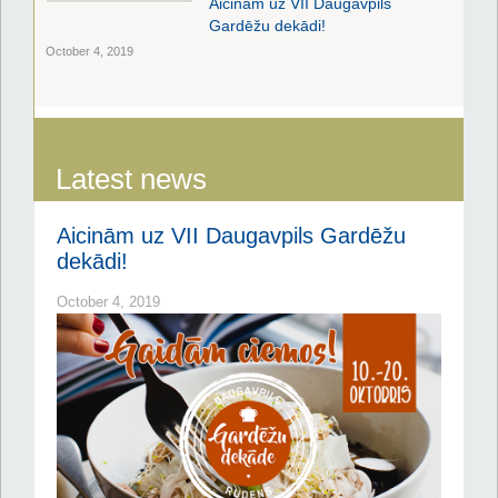
Aicinām uz VII Daugavpils
Gardēžu dekādi!
October 4, 2019
Latest news
Aicinām uz VII Daugavpils Gardēžu
dekādi!
October 4, 2019