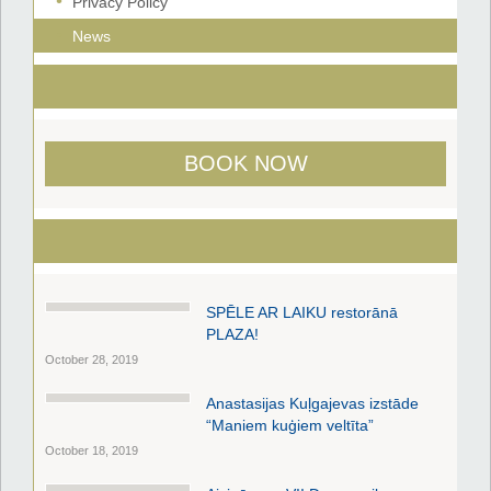
Privacy Policy
News
BOOK NOW
SPĒLE AR LAIKU restorānā
PLAZA!
October 28, 2019
Anastasijas Kuļgajevas izstāde
“Maniem kuģiem veltīta”
October 18, 2019