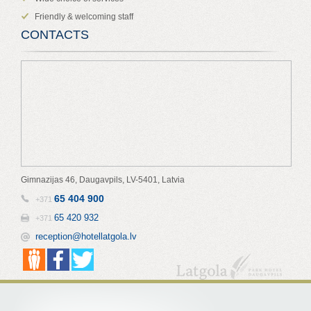
Friendly & welcoming staff
CONTACTS
Gimnazijas 46, Daugavpils, LV-5401, Latvia
65 404 900
+371
65 420 932
+371
reception@hotellatgola.lv