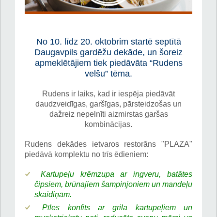
No 10. līdz 20. oktobrim startē septītā
Daugavpils gardēžu dekāde, un šoreiz
apmeklētājiem tiek piedāvāta “Rudens
velšu” tēma.
Rudens ir laiks, kad ir iespēja piedāvāt
daudzveidīgas, garšīgas, pārsteidzošas un
dažreiz nepelnīti aizmirstas garšas
kombinācijas.
Rudens dekādes ietvaros restorāns "PLAZA"
piedāvā komplektu no trīs ēdieniem:
Kartupeļu krēmzupa ar ingveru, batātes
čipsiem, brūnajiem šampinjoniem un mandeļu
skaidiņām.
Pīles konfits ar grila kartupeļiem un